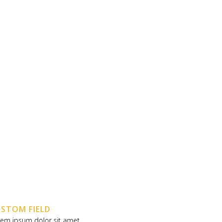
BLOG
REDES SOCIALES
CONTACTO
TIVAL
STOM FIELD
rem ipsum dolor sit amet