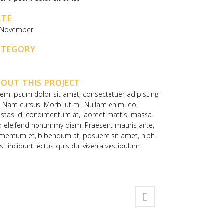
ATE
 November
ATEGORY
OUT THIS PROJECT
em ipsum dolor sit amet, consectetuer adipiscing
t. Nam cursus. Morbi ut mi. Nullam enim leo,
stas id, condimentum at, laoreet mattis, massa.
d eleifend nonummy diam. Praesent mauris ante,
mentum et, bibendum at, posuere sit amet, nibh.
s tincidunt lectus quis dui viverra vestibulum.