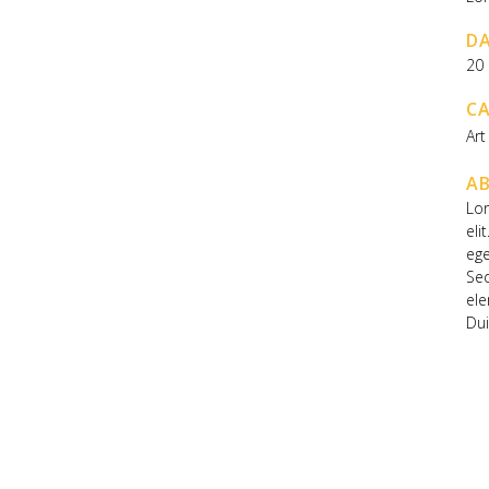
D
20
C
Art
AB
Lor
eli
ege
Se
ele
Dui